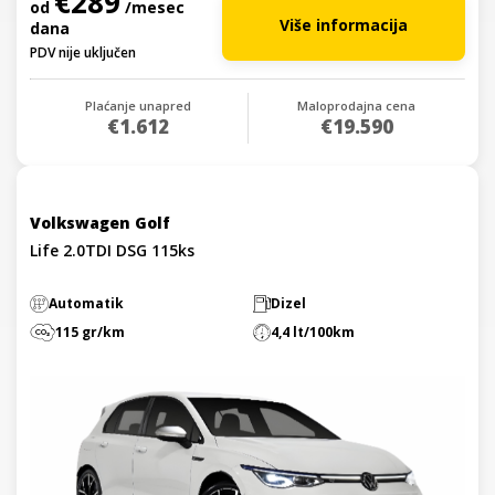
€289
od
/mesec
Više informacija
dana
PDV nije uključen
Plaćanje unapred
Maloprodajna cena
€1.612
€19.590
Volkswagen Golf
Life 2.0TDI DSG 115ks
Automatik
Dizel
115 gr/km
4,4 lt/100km