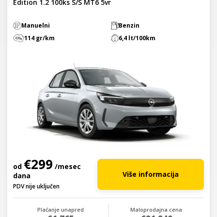
Edition 1.2 100ks S/S MT6 5vr
Manuelni
Benzin
114 gr/km
6,4 lt/100km
€299
od
/mesec
Više informacija
dana
PDV nije uključen
Plaćanje unapred
Maloprodajna cena