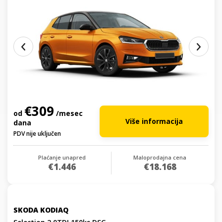
€309
od
/mesec
Više informacija
dana
PDV nije uključen
Plaćanje unapred
Maloprodajna cena
€1.446
€18.168
SKODA KODIAQ