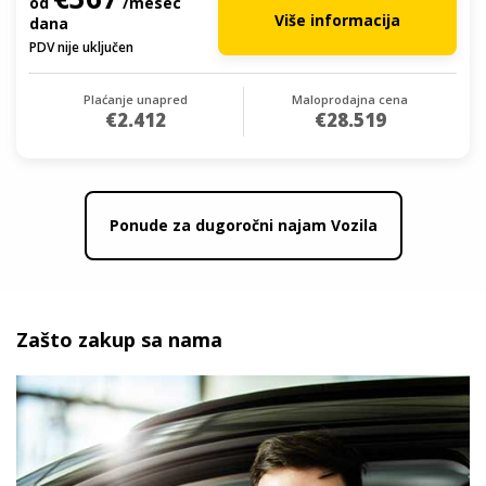
od
/mesec
Više informacija
dana
PDV nije uključen
Plaćanje unapred
Maloprodajna cena
€2.412
€28.519
Ponude za dugoročni najam Vozila
Zašto zakup sa nama