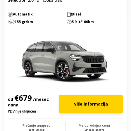
Selection 2.0TDI 150ks DSG
Automatik
Dizel
155 gr/km
5,9 lt/100km
€679
od
/mesec
Više informacija
dana
PDV nije uključen
Plaćanje unapred
Maloprodajna cena
€3.641
€44.562