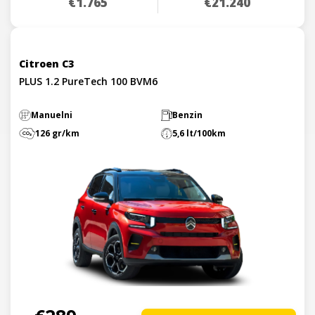
€1.765
€21.240
Citroen C3
PLUS 1.2 PureTech 100 BVM6
Manuelni
Benzin
126 gr/km
5,6 lt/100km