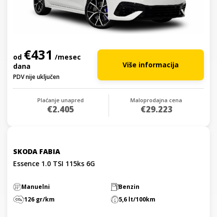
€431
od
/mesec
Više informacija
dana
PDV nije uključen
Plaćanje unapred
Maloprodajna cena
€2.405
€29.223
SKODA FABIA
Essence 1.0 TSI 115ks 6G
Manuelni
Benzin
126 gr/km
5,6 lt/100km