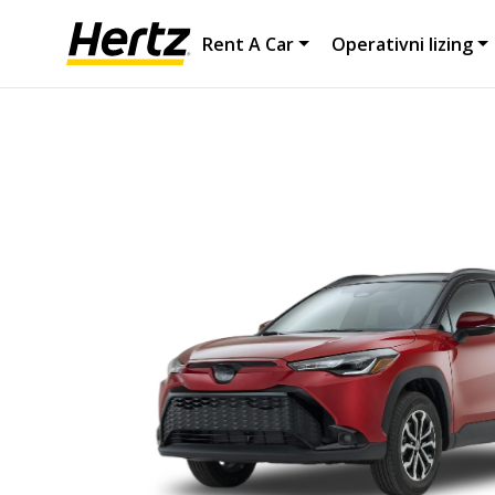
Rent A Car
Operativni lizing