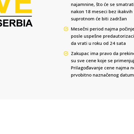
najamnine, što će se smatrat
nakon 18 meseci bez ikakvih p
suprotnom će biti zadržan
Mesečni period najma počinje
posle uspešne predautorizaci
da vrati u roku od 24 sata
Zakupac ima pravo da prekine
su sve cene koje se primenj
Prilagođavanje cene najma ne
prvobitno naznačenog datu