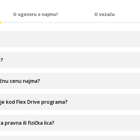
O ugovoru o najmu?
O vozaču
e?
ečnu cenu najma?
je kod Flex Drive programa?
a pravna ili fizička lica?