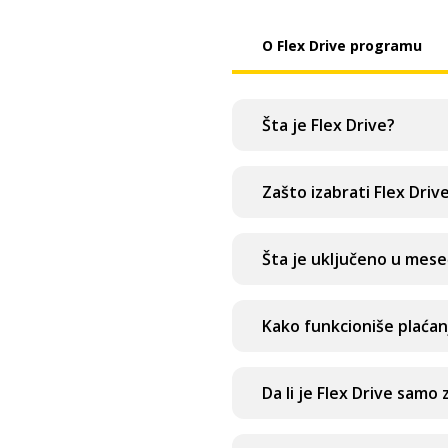
O Flex Drive programu
Šta je Flex Drive?
Zašto izabrati Flex Driv
Šta je uključeno u mes
Kako funkcioniše plaćan
Da li je Flex Drive samo z