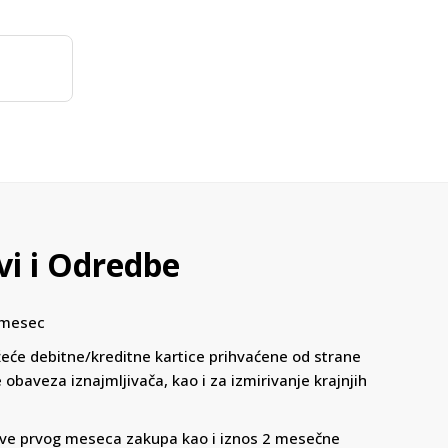
vi i Odredbe
 mesec
eće debitne/kreditne kartice prihvaćene od strane
 obaveza iznajmljivača, kao i za izmirivanje krajnjih
ove prvog meseca zakupa kao i iznos 2 mesečne