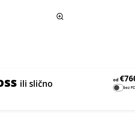
€76
ross
od
ili slično
bez P