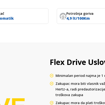
jač
Potrošnja goriva
omatik
4,9 lt/100Km
Flex Drive Uslo
Minimalan period najma je 1
Zakupac mora biti vlasnik važ
Hertz-a, radi predautorizacije
troškova zakupa
Zakupac mora da plati trošk