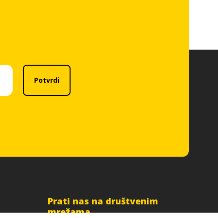
Potvrdi
Prati nas na društvenim
mrežama