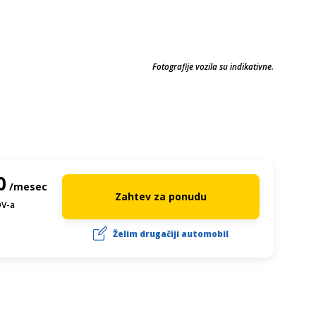
Fotografije vozila su indikativne.
0
/mesec
Zahtev za ponudu
DV-a
Želim drugačiji automobil