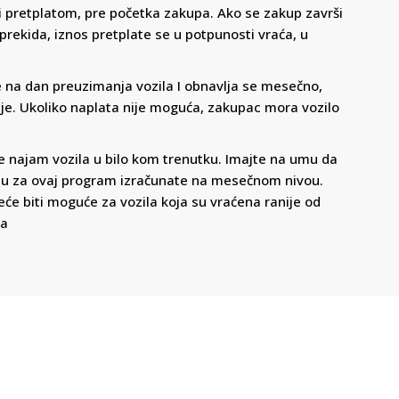
i pretplatom, pre početka zakupa. Ako se zakup završi
rekida, iznos pretplate se u potpunosti vraća, u
 na dan preuzimanja vozila I obnavlja se mesečno,
je. Ukoliko naplata nije moguća, zakupac mora vozilo
 najam vozila u bilo kom trenutku. Imajte na umu da
uju za ovaj program izračunate na mesečnom nivou.
će biti moguće za vozila koja su vraćena ranije od
ma