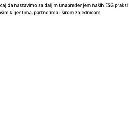
ticaj da nastavimo sa daljim unapređenjem naših ESG praks
ašim klijentima, partnerima i širom zajednicom.