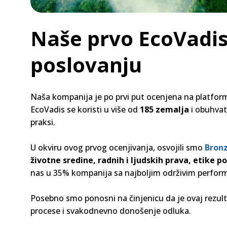
Naše prvo EcoVadis
poslovanju
Naša kompanija je po prvi put ocenjena na platfor
EcoVadis se koristi u više od
185 zemalja
i obuhva
praksi.
U okviru ovog prvog ocenjivanja, osvojili smo
Bronz
životne sredine, radnih i ljudskih prava, etike 
nas u 35% kompanija sa najboljim održivim perfo
Posebno smo ponosni na činjenicu da je ovaj rezulta
procese i svakodnevno donošenje odluka.