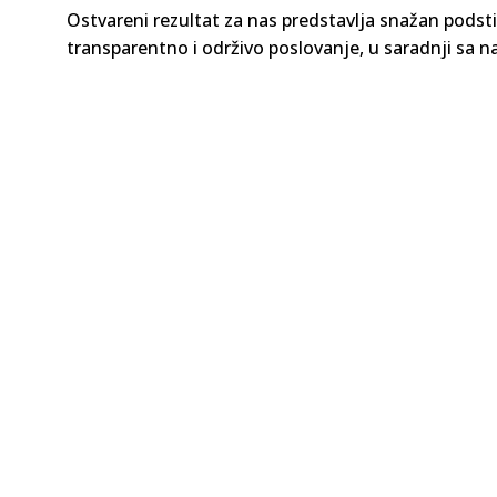
Ostvareni rezultat za nas predstavlja snažan pods
transparentno i održivo poslovanje, u saradnji sa n