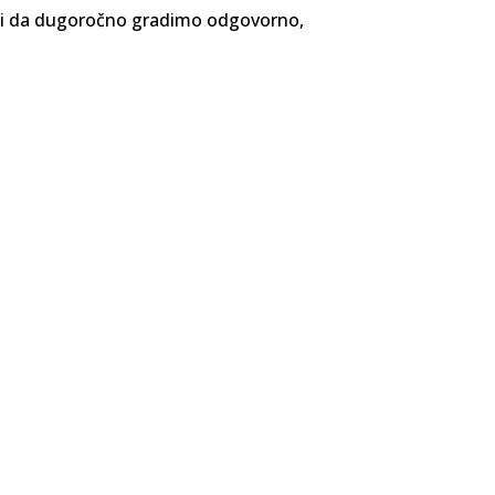
i i da dugoročno gradimo odgovorno,