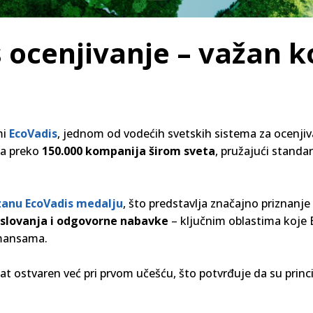
 ocenjivanje – važan 
mi
EcoVadis
, jednom od vodećih svetskih sistema za ocenjiv
ta preko
150.000 kompanija širom sveta
, pružajući standa
anu EcoVadis medalju
, što predstavlja značajno priznanj
poslovanja i odgovorne nabavke
– ključnim oblastima koje E
rmansama.
t ostvaren već pri prvom učešću, što potvrđuje da su princi