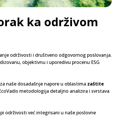
korak ka održivom
anje održivosti i društveno odgovornog poslovanja.
rdizovanu, objektivnu i uporedivu procenu ESG
e za naše dosadašnje napore u oblastima
zaštite
coVadis metodologija detaljno analizira i svrstava
pi održivosti već integrisani u naše poslovne