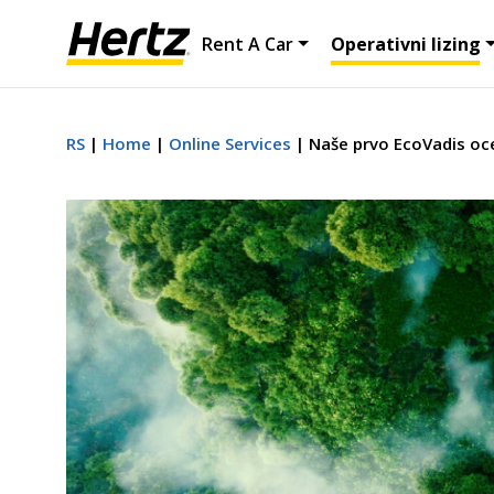
Rent A Car
Operativni lizing
RS
Home
Online Services
Naše prvo EcoVadis oce