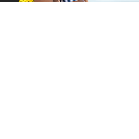
Car Rental
Lizing
Flota
Ponude – D
Flex Drive
Upravljan